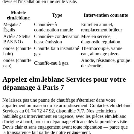
devis et l'installation en une seule visite.
Modèle
Type
Intervention courante
elm.leblanc
Mégalis /
Chaudière à
Entretien annuel,
Égalis
condensation murale
remplacement brûleur
Acléis / Stellis
Chaudière condensation
Mise en service,
BAS NOx
basse émission
diagnostic régulation
ondéa (chauffe-
Chauffe-bain instantané
Thermocouple, vanne
bain)
gaz
eau, allumage piezo
ondéa (chauffe-
Anode, résistance, groupe
Chauffe-eau à gaz
eau)
de sécurité
Appelez elm.leblanc Services pour votre
dépannage à Paris 7
Ne laissez pas une panne de chauffage s'éterniser dans votre
appartement ou maison du 7e arrondissement. Contactez elm.leblanc
Services au 01 74 72 47 92, disponible 7j/7. Nos techniciens
habilités gaz interviennent en urgence, avec les pièces elm.leblanc
d'origine à bord, pour un dépannage efficace dès la première visite.
Devis clair et sans engagement avant toute réparation — parce que
la transparence fait partie de notre engagement.