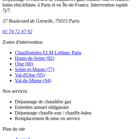
bains elm.leblanc à Paris et en Île-de-France. Intervention rapide
7j/7.
37 Boulevard de Grenelle, 75015 Paris
01 74 72 47 92
Zones d'intervention
Chauffagistes ELM Leblanc Paris
Hauts-de-Seine (92)
Oise (60)
Seine-et-Marne (77)
Val-d'Oise (95)
Val-de-Marne (94)
Nos services
Dépannage de chaudière gaz
Entretien annuel obligatoire
Dépannage chauffe-eau / chauffe-bains
Remplacement & mise en service
Plan du site