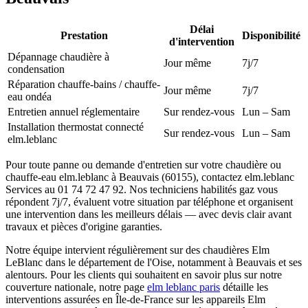
Délai
Prestation
Disponibilité
d'intervention
Dépannage chaudière à
Jour même
7j/7
condensation
Réparation chauffe-bains / chauffe-
Jour même
7j/7
eau ondéa
Entretien annuel réglementaire
Sur rendez-vous
Lun – Sam
Installation thermostat connecté
Sur rendez-vous
Lun – Sam
elm.leblanc
Pour toute panne ou demande d'entretien sur votre chaudière ou
chauffe-eau elm.leblanc à Beauvais (60155), contactez elm.leblanc
Services au 01 74 72 47 92. Nos techniciens habilités gaz vous
répondent 7j/7, évaluent votre situation par téléphone et organisent
une intervention dans les meilleurs délais — avec devis clair avant
travaux et pièces d'origine garanties.
Notre équipe intervient régulièrement sur des chaudières Elm
LeBlanc dans le département de l'Oise, notamment à Beauvais et ses
alentours. Pour les clients qui souhaitent en savoir plus sur notre
couverture nationale, notre page
elm leblanc paris
détaille les
interventions assurées en Île-de-France sur les appareils Elm